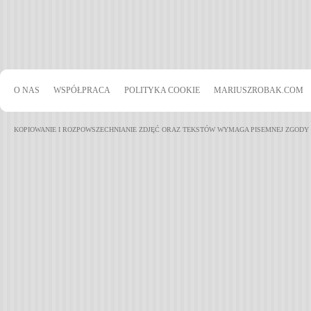
O NAS
WSPÓŁPRACA
POLITYKA COOKIE
MARIUSZROBAK.COM
KOPIOWANIE I ROZPOWSZECHNIANIE ZDJĘĆ ORAZ TEKSTÓW WYMAGA PISEMNEJ ZGODY