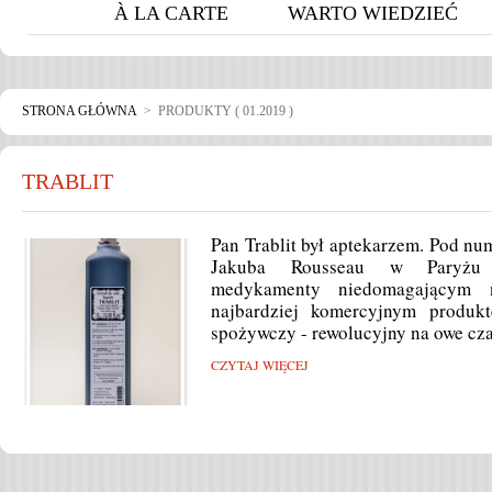
À LA CARTE
WARTO WIEDZIEĆ
STRONA GŁÓWNA
> PRODUKTY ( 01.2019 )
TRABLIT
Pan Trablit był aptekarzem. Pod nu
Jakuba Rousseau w Paryżu s
medykamenty niedomagającym 
najbardziej komercyjnym produk
spożywczy - rewolucyjny na owe cza
CZYTAJ WIĘCEJ