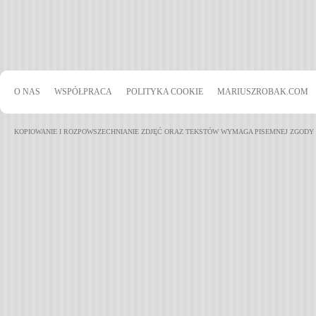
O NAS
WSPÓŁPRACA
POLITYKA COOKIE
MARIUSZROBAK.COM
KOPIOWANIE I ROZPOWSZECHNIANIE ZDJĘĆ ORAZ TEKSTÓW WYMAGA PISEMNEJ ZGODY