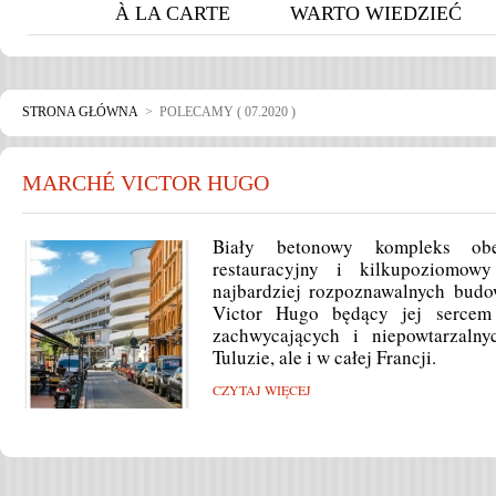
À LA CARTE
WARTO WIEDZIEĆ
STRONA GŁÓWNA
> POLECAMY ( 07.2020 )
MARCHÉ VICTOR HUGO
Biały betonowy kompleks obe
restauracyjny i kilkupoziomo
najbardziej rozpoznawalnych budo
Victor Hugo będący jej sercem 
zachwycających i niepowtarzaln
Tuluzie, ale i w całej Francji.
CZYTAJ WIĘCEJ